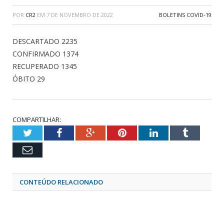
POR
CR2
EM
7 DE NOVEMBRO DE 2022
BOLETINS COVID-19
DESCARTADO 2235
CONFIRMADO 1374
RECUPERADO 1345
ÓBITO 29
COMPARTILHAR:
Twitter
Facebook
Google+
Pinterest
LinkedIn
Tumblr
Email
CONTEÚDO RELACIONADO