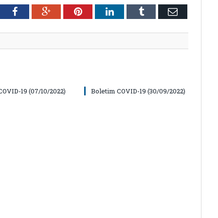
tter
Facebook
Google+
Pinterest
LinkedIn
Tumblr
Email
COVID-19 (07/10/2022)
Boletim COVID-19 (30/09/2022)