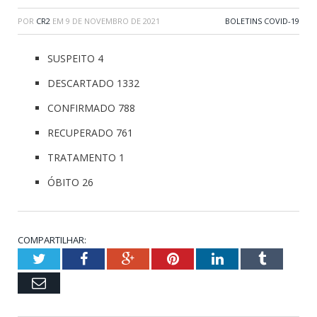
POR
CR2
EM
9 DE NOVEMBRO DE 2021
BOLETINS COVID-19
SUSPEITO 4
DESCARTADO 1332
CONFIRMADO 788
RECUPERADO 761
TRATAMENTO 1
ÓBITO 26
COMPARTILHAR:
Twitter
Facebook
Google+
Pinterest
LinkedIn
Tumblr
Email