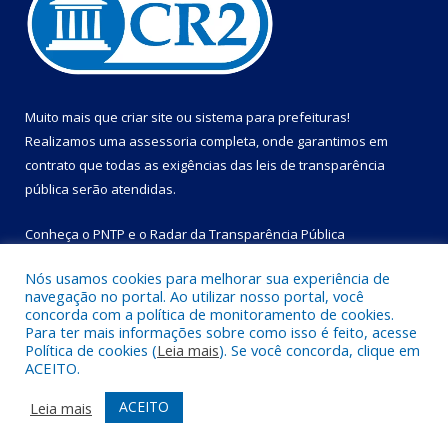
Muito mais que
criar site
ou
sistema para prefeituras
!
Realizamos uma
assessoria
completa, onde garantimos em
contrato que todas as exigências das
leis de transparência
pública
serão atendidas.
Conheça o
PNTP
e o
Radar da Transparência Pública
Nós usamos cookies para melhorar sua experiência de
navegação no portal. Ao utilizar nosso portal, você
concorda com a política de monitoramento de cookies.
Para ter mais informações sobre como isso é feito, acesse
Todos os direitos reservados a Prefeitura Municipal de Bom
Política de cookies (
Leia mais
). Se você concorda, clique em
Jesus do Tocantins.
ACEITO.
Mapa do Site
Acessar Área Administrativa
ACEITO
Leia mais
Acessar Webmail