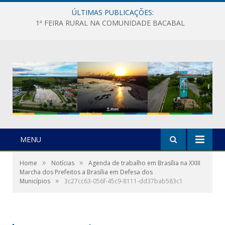
ÚLTIMAS PUBLICAÇÕES:
1ª FEIRA RURAL NA COMUNIDADE BACABAL
MENU
»
»
Home
Notícias
Agenda de trabalho em Brasília na XXIII
Marcha dos Prefeitos a Brasília em Defesa dos
»
Municípios
3c27cc63-056f-45c9-8111-dd37bab583c1