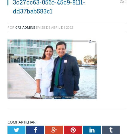
3c27cc63-056f-45c9-8111-
0
dd37bab583c1
POR
CR2-ADMIN5
EM
28 DE ABRIL DE 2022
COMPARTILHAR:
Twitter
Facebook
Google+
Pinterest
LinkedIn
Tumblr