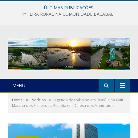
ÚLTIMAS PUBLICAÇÕES:
1ª FEIRA RURAL NA COMUNIDADE BACABAL
MENU
»
»
Home
Notícias
Agenda de trabalho em Brasília na XXIII
Marcha dos Prefeitos a Brasília em Defesa dos Municípios