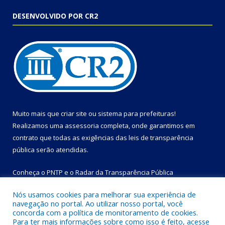
DESENVOLVIDO POR CR2
Muito mais que
criar site
ou
sistema para prefeituras
!
Realizamos uma
assessoria
completa, onde garantimos em
contrato que todas as exigências das
leis de transparência
pública
serão atendidas.
Conheça o
PNTP
e o
Radar da Transparência Pública
Nós usamos cookies para melhorar sua experiência de
navegação no portal. Ao utilizar nosso portal, você
concorda com a política de monitoramento de cookies.
Para ter mais informações sobre como isso é feito, acesse
Todos os direitos reservados a Prefeitura Municipal de Bom