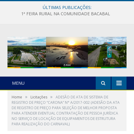
ÚLTIMAS PUBLICAÇÕES:
1ª FEIRA RURAL NA COMUNIDADE BACABAL
MENU
»
»
Home
Licitações
ADESÃO DE ATA DE SISTEMA DE
REGISTRO DE PREÇO “CARONA” N° A/2017-002 (ADESÃO DA ATA
DE REGISTRO DE PREÇO PARA SELEÇÃO DE MELHOR PROPOSTA
PARA ATENDER EVENTUAL CONTRATAÇÃO DE PESSOA JURÍDICA
NO SERVIÇO DE LOCAÇÃO DE EQUIPAMENTOS DE ESTRUTURA
PARA REALIZAÇÃO DO CARNAVAL)