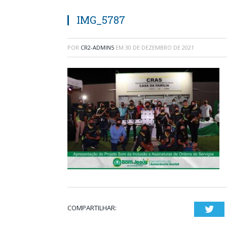
IMG_5787
POR
CR2-ADMIN5
EM
30 DE DEZEMBRO DE 2021
COMPARTILHAR:
Twi