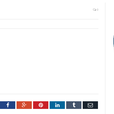
0
tter
Facebook
Google+
Pinterest
LinkedIn
Tumblr
Email