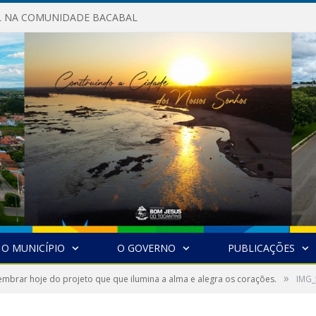
AL NA COMUNIDADE BACABAL
O MUNICÍPIO
O GOVERNO
PUBLICAÇÕES
»
mbrar hoje do projeto que que ilumina a alma e alegra os corações.
IMG_