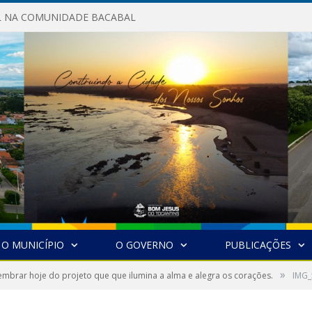
AL NA COMUNIDADE BACABAL
O MUNICÍPIO
O GOVERNO
PUBLICAÇÕES
»
mbrar hoje do projeto que que ilumina a alma e alegra os corações.
IMG_