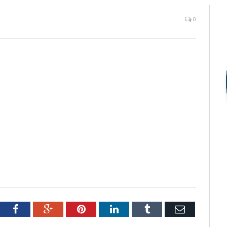
0
tter
Facebook
Google+
Pinterest
LinkedIn
Tumblr
Email