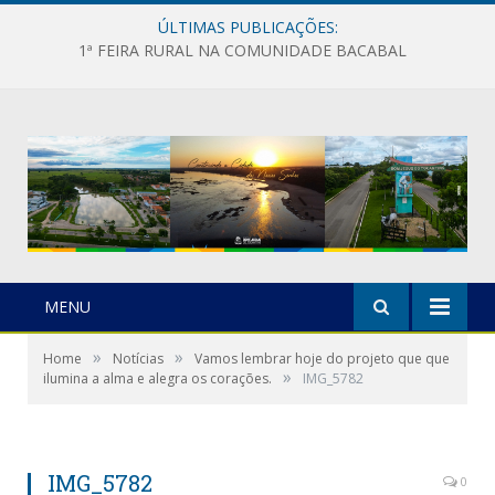
ÚLTIMAS PUBLICAÇÕES:
1ª FEIRA RURAL NA COMUNIDADE BACABAL
MENU
»
»
Home
Notícias
Vamos lembrar hoje do projeto que que
»
ilumina a alma e alegra os corações.
IMG_5782
IMG_5782
0