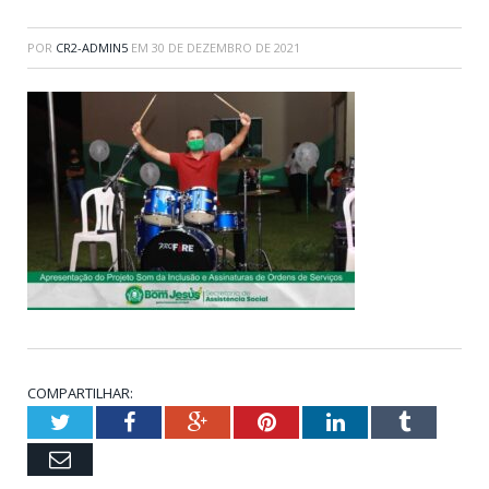
POR
CR2-ADMIN5
EM
30 DE DEZEMBRO DE 2021
COMPARTILHAR:
Twitter
Facebook
Google+
Pinterest
LinkedIn
Tumblr
Email