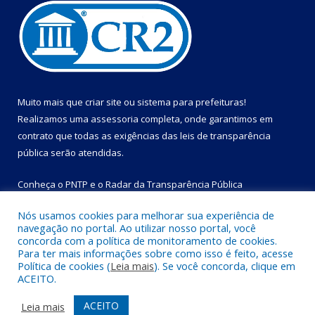
Muito mais que
criar site
ou
sistema para prefeituras
!
Realizamos uma
assessoria
completa, onde garantimos em
contrato que todas as exigências das
leis de transparência
pública
serão atendidas.
Conheça o
PNTP
e o
Radar da Transparência Pública
Nós usamos cookies para melhorar sua experiência de
navegação no portal. Ao utilizar nosso portal, você
concorda com a política de monitoramento de cookies.
Para ter mais informações sobre como isso é feito, acesse
Todos os direitos reservados a Prefeitura Municipal de Bom
Política de cookies (
Leia mais
). Se você concorda, clique em
Jesus do Tocantins.
ACEITO.
Mapa do Site
Acessar Área Administrativa
ACEITO
Leia mais