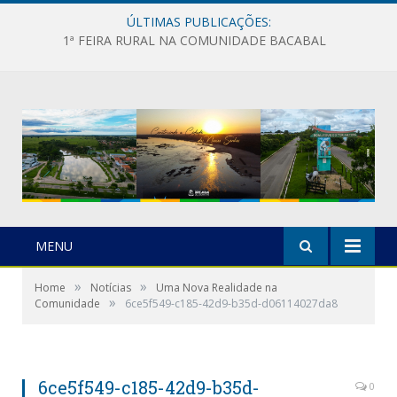
ÚLTIMAS PUBLICAÇÕES:
1ª FEIRA RURAL NA COMUNIDADE BACABAL
MENU
»
»
Home
Notícias
Uma Nova Realidade na
»
Comunidade
6ce5f549-c185-42d9-b35d-d06114027da8
6ce5f549-c185-42d9-b35d-
0