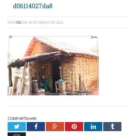
d06114027da8
POR
CR2
EM
18 DE MARÇO DE 2022
COMPARTILHAR:
Twitter
Facebook
Google+
Pinterest
LinkedIn
Tumblr