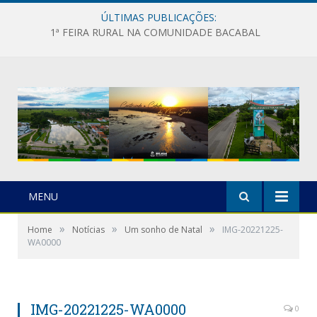
ÚLTIMAS PUBLICAÇÕES:
1ª FEIRA RURAL NA COMUNIDADE BACABAL
MENU
»
»
»
Home
Notícias
Um sonho de Natal
IMG-20221225-
WA0000
IMG-20221225-WA0000
0