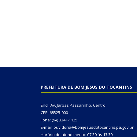
PREFEITURA DE BOM JESUS DO TOCANTINS
End.: Av. Jarbas Passarinho, Centro
CEP: 68525-000
Fone: (94) 3341-1125
E-mail: ouvidoria@bomjesusdotocantins.pa.gov.br
Horário de atendimento: 07:30 às 13:30