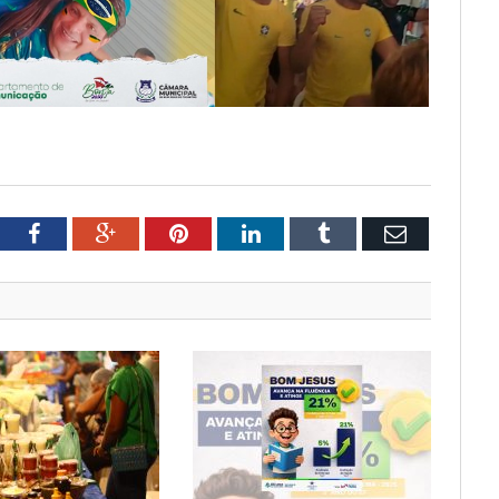
tter
Facebook
Google+
Pinterest
LinkedIn
Tumblr
Email