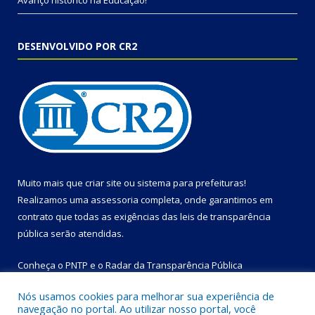
Avanço histórico na Educação!
DESENVOLVIDO POR CR2
Muito mais que
criar site
ou
sistema para prefeituras
!
Realizamos uma
assessoria
completa, onde garantimos em
contrato que todas as exigências das
leis de transparência
pública
serão atendidas.
Conheça o
PNTP
e o
Radar da Transparência Pública
Nós usamos cookies para melhorar sua experiência de
navegação no portal. Ao utilizar nosso portal, você