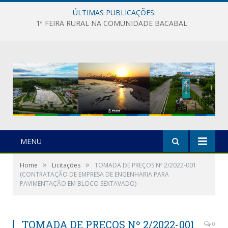
ÚLTIMAS PUBLICAÇÕES:
1ª FEIRA RURAL NA COMUNIDADE BACABAL
MENU
»
»
Home
Licitações
TOMADA DE PREÇOS Nº 2/2022-001
(CONTRATAÇÃO DE EMPRESA DE ENGENHARIA PARA
PAVIMENTAÇÃO EM BLOCO SEXTAVADO)
TOMADA DE PREÇOS Nº 2/2022-001
0