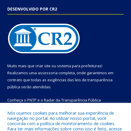
DESENVOLVIDO POR CR2
Muito mais que
criar site
ou
sistema para prefeituras
!
Realizamos uma
assessoria
completa, onde garantimos em
contrato que todas as exigências das
leis de transparência
pública
serão atendidas.
Conheça o
PNTP
e o
Radar da Transparência Pública
Nós usamos cookies para melhorar sua experiência de
navegação no portal. Ao utilizar nosso portal, você
concorda com a política de monitoramento de cookies.
Para ter mais informações sobre como isso é feito, acesse
Todos os direitos reservados a Prefeitura Municipal de Bom