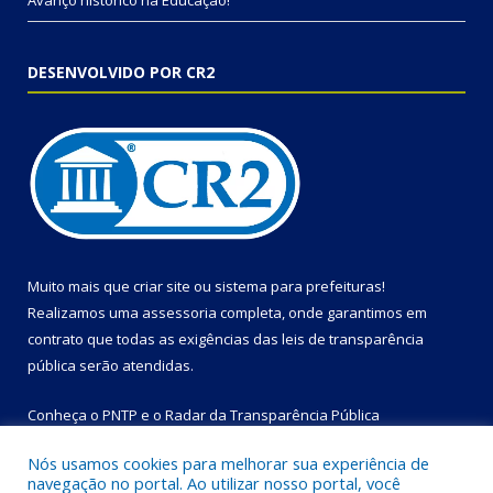
Avanço histórico na Educação!
DESENVOLVIDO POR CR2
Muito mais que
criar site
ou
sistema para prefeituras
!
Realizamos uma
assessoria
completa, onde garantimos em
contrato que todas as exigências das
leis de transparência
pública
serão atendidas.
Conheça o
PNTP
e o
Radar da Transparência Pública
Nós usamos cookies para melhorar sua experiência de
navegação no portal. Ao utilizar nosso portal, você