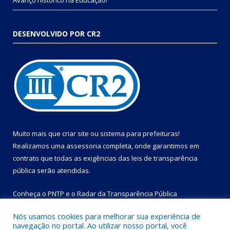
Avanço histórico na Educação!
DESENVOLVIDO POR CR2
Muito mais que
criar site
ou
sistema para prefeituras
!
Realizamos uma
assessoria
completa, onde garantimos em
contrato que todas as exigências das
leis de transparência
pública
serão atendidas.
Conheça o
PNTP
e o
Radar da Transparência Pública
Nós usamos cookies para melhorar sua experiência de
navegação no portal. Ao utilizar nosso portal, você