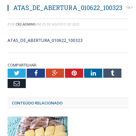
ATAS_DE_ABERTURA_010622_100323
0
POR
CR2-ADMIN5
EM
25 DE AGOSTO DE 2022
ATAS_DE_ABERTURA_010622_100323
COMPARTILHAR:
Twitter
Facebook
Google+
Pinterest
LinkedIn
Tumblr
Email
CONTEÚDO RELACIONADO