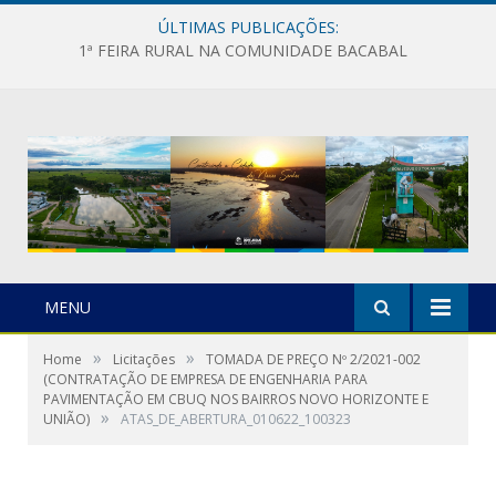
ÚLTIMAS PUBLICAÇÕES:
1ª FEIRA RURAL NA COMUNIDADE BACABAL
MENU
»
»
Home
Licitações
TOMADA DE PREÇO Nº 2/2021-002
(CONTRATAÇÃO DE EMPRESA DE ENGENHARIA PARA
PAVIMENTAÇÃO EM CBUQ NOS BAIRROS NOVO HORIZONTE E
»
UNIÃO)
ATAS_DE_ABERTURA_010622_100323