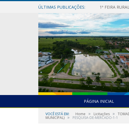
ÚLTIMAS PUBLICAÇÕES:
1ª FEIRA RUR
PÁGINA INICIAL
»
»
VOCÊ ESTÁ EM:
Home
Licitações
TOMAD
»
MUNICIPAL)
PESQUISA-DE-MERCADO-1-1