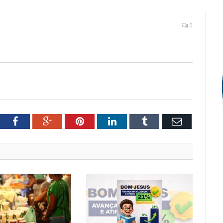
0
tter
Facebook
Google+
Pinterest
LinkedIn
Tumblr
Email