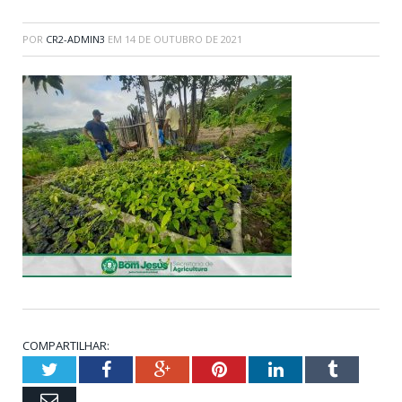
POR
CR2-ADMIN3
EM
14 DE OUTUBRO DE 2021
COMPARTILHAR:
Twitter
Facebook
Google+
Pinterest
LinkedIn
Tumblr
Email