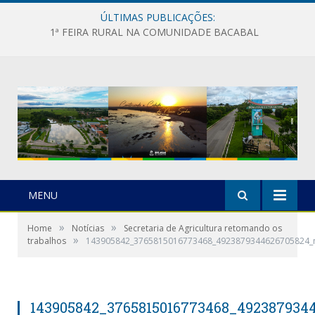
ÚLTIMAS PUBLICAÇÕES:
1ª FEIRA RURAL NA COMUNIDADE BACABAL
MENU
»
»
Home
Notícias
Secretaria de Agricultura retomando os
»
trabalhos
143905842_3765815016773468_4923879344626705824_
143905842_3765815016773468_492387934