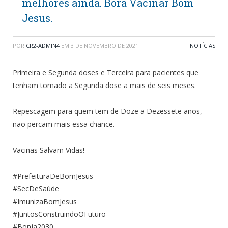
melhores ainda. Bora Vacinar Bom
Jesus.
POR
CR2-ADMIN4
EM
3 DE NOVEMBRO DE 2021
NOTÍCIAS
Primeira e Segunda doses e Terceira para pacientes que
tenham tomado a Segunda dose a mais de seis meses.
Repescagem para quem tem de Doze a Dezessete anos,
não percam mais essa chance.
Vacinas Salvam Vidas!
#PrefeituraDeBomJesus
#SecDeSaúde
#ImunizaBomJesus
#JuntosConstruindoOFuturo
#Bonja2030