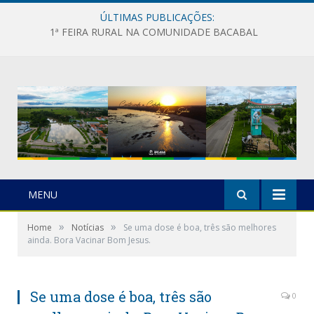
ÚLTIMAS PUBLICAÇÕES:
1ª FEIRA RURAL NA COMUNIDADE BACABAL
MENU
»
»
Home
Notícias
Se uma dose é boa, três são melhores
ainda. Bora Vacinar Bom Jesus.
Se uma dose é boa, três são
0