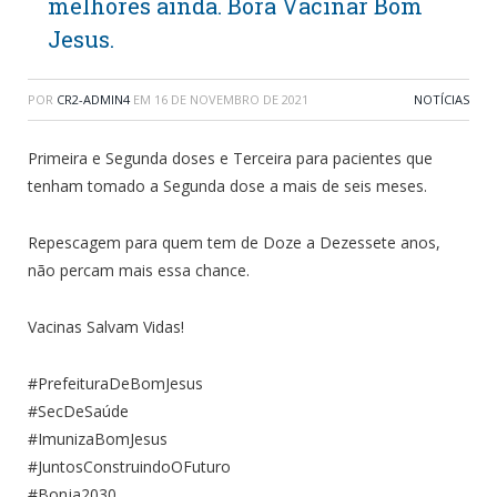
melhores ainda. Bora Vacinar Bom
Jesus.
POR
CR2-ADMIN4
EM
16 DE NOVEMBRO DE 2021
NOTÍCIAS
Primeira e Segunda doses e Terceira para pacientes que
tenham tomado a Segunda dose a mais de seis meses.
Repescagem para quem tem de Doze a Dezessete anos,
não percam mais essa chance.
Vacinas Salvam Vidas!
#PrefeituraDeBomJesus
#SecDeSaúde
#ImunizaBomJesus
#JuntosConstruindoOFuturo
#Bonja2030