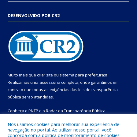
DESENVOLVIDO POR CR2
Muito mais que
criar site
ou
sistema para prefeituras
!
Realizamos uma
assessoria
completa, onde garantimos em
contrato que todas as exigências das
leis de transparência
pública
serão atendidas.
Conheça o
PNTP
e o
Radar da Transparência Pública
Nós usamos cookies para melhorar sua experiência de
navegação no portal. Ao utilizar nosso portal, você
concorda com a política de monitoramento de cookies.