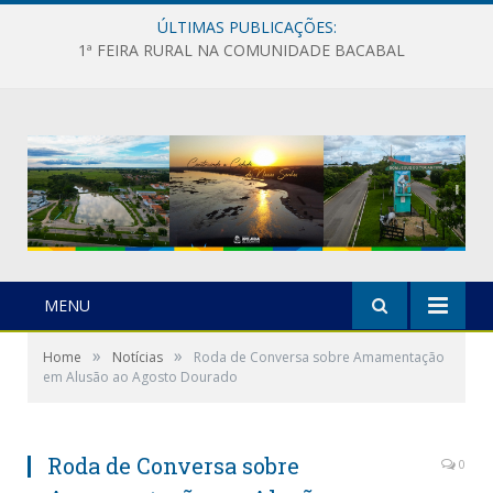
ÚLTIMAS PUBLICAÇÕES:
1ª FEIRA RURAL NA COMUNIDADE BACABAL
MENU
»
»
Home
Notícias
Roda de Conversa sobre Amamentação
em Alusão ao Agosto Dourado
Roda de Conversa sobre
0