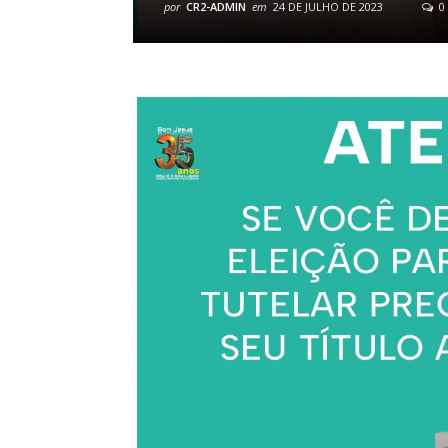
por
CR2-ADMIN
em
24 DE JULHO DE 2023
0