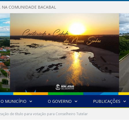
AL NA COMUNIDADE BACABAL
O MUNICÍPIO
O GOVERNO
PUBLICAÇÕES
zação de título para votação para Conselheiro Tutelar