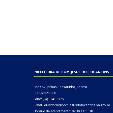
PREFEITURA DE BOM JESUS DO TOCANTINS
End.: Av. Jarbas Passarinho, Centro
CEP: 68525-000
Fone: (94) 3341-1125
E-mail: ouvidoria@bomjesusdotocantins.pa.gov.br
Horário de atendimento: 07:30 às 13:30