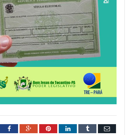
tter
Facebook
Google+
Pinterest
LinkedIn
Tumblr
Email