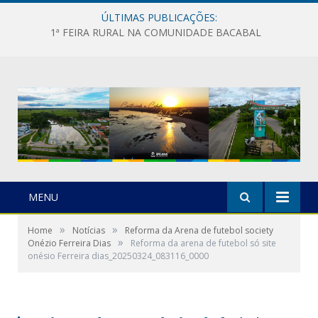
ÚLTIMAS PUBLICAÇÕES:
1ª FEIRA RURAL NA COMUNIDADE BACABAL
MENU
»
»
Home
Notícias
Reforma da Arena de futebol society
»
Onézio Ferreira Dias
Reforma da arena de futebol só site
onésio Ferreira dias_20250324_083116_0000