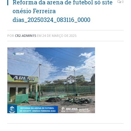
Reforma da arena de futebol só site
0
onésio Ferreira
dias_20250324_083116_0000
POR
CR2-ADMIN15
EM
24 DE MARÇO DE 2025