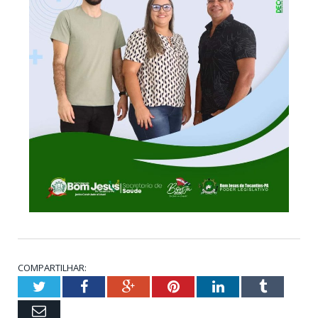
COMPARTILHAR:
Twitter
Facebook
Google+
Pinterest
LinkedIn
Tumblr
Email