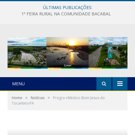
ÚLTIMAS PUBLICAÇÕES:
1ª FEIRA RURAL NA COMUNIDADE BACABAL
MENU
»
»
Home
Notícias
Progra +Médico Bom Jesus do
Tocantins-PA