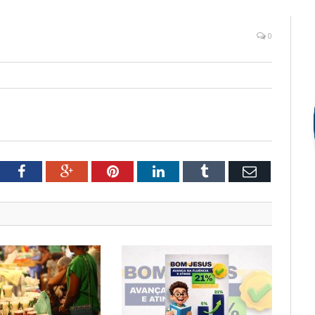
0
tter
Facebook
Google+
Pinterest
LinkedIn
Tumblr
Email