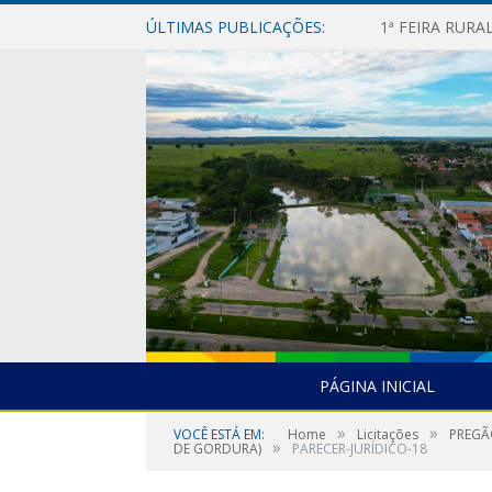
ÚLTIMAS PUBLICAÇÕES:
1ª FEIRA RUR
PÁGINA INICIAL
»
»
VOCÊ ESTÁ EM:
Home
Licitações
PREGÃO
»
DE GORDURA)
PARECER-JURÍDICO-18