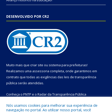
Avanço histórico na Educação!
DESENVOLVIDO POR CR2
Muito mais que
criar site
ou
sistema para prefeituras
!
Realizamos uma
assessoria
completa, onde garantimos em
contrato que todas as exigências das
leis de transparência
pública
serão atendidas.
Conheça o
PNTP
e o
Radar da Transparência Pública
Nós usamos cookies para melhorar sua experiência de
navegação no portal. Ao utilizar nosso portal, você