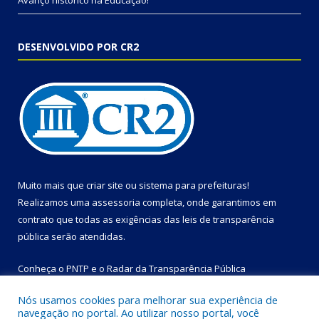
Avanço histórico na Educação!
DESENVOLVIDO POR CR2
Muito mais que
criar site
ou
sistema para prefeituras
!
Realizamos uma
assessoria
completa, onde garantimos em
contrato que todas as exigências das
leis de transparência
pública
serão atendidas.
Conheça o
PNTP
e o
Radar da Transparência Pública
Nós usamos cookies para melhorar sua experiência de
navegação no portal. Ao utilizar nosso portal, você