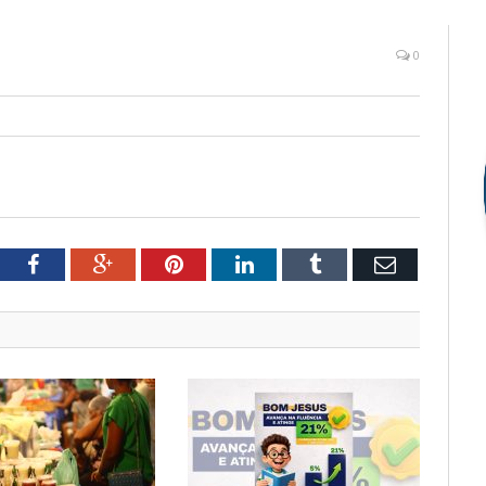
0
tter
Facebook
Google+
Pinterest
LinkedIn
Tumblr
Email