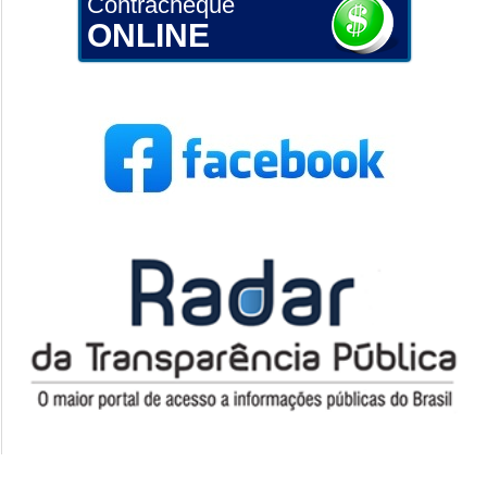
Contracheque
ONLINE