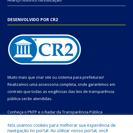
Avanço histórico na Educação!
DESENVOLVIDO POR CR2
Muito mais que
criar site
ou
sistema para prefeituras
!
Realizamos uma
assessoria
completa, onde garantimos em
contrato que todas as exigências das
leis de transparência
pública
serão atendidas.
Conheça o
PNTP
e o
Radar da Transparência Pública
Nós usamos cookies para melhorar sua experiência de
navegação no portal. Ao utilizar nosso portal, você