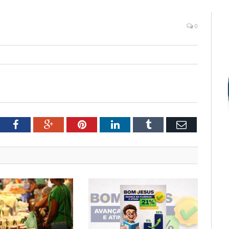
0
tter
Facebook
Google+
Pinterest
LinkedIn
Tumblr
Email