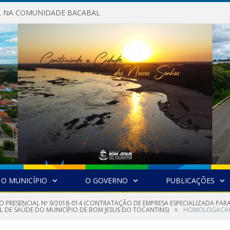
AL NA COMUNIDADE BACABAL
O MUNICÍPIO
O GOVERNO
PUBLICAÇÕES
O PRESENCIAL Nº 9/2018-014 (CONTRATAÇÃO DE EMPRESA ESPECIALIZADA PAR
»
AL DE SAÚDE DO MUNICÍPIO DE BOM JESUS DO TOCANTINS)
HOMOLOGACAO