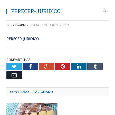
PERECER-JURIDICO
0
POR
CR2-ADMIN5
EM
14 DE OUTUBRO DE 2021
PERECER-JURIDICO
COMPARTILHAR:
Twitter
Facebook
Google+
Pinterest
LinkedIn
Tumblr
Email
CONTEÚDO RELACIONADO