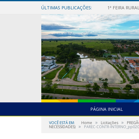
ÚLTIMAS PUBLICAÇÕES:
1ª FEIRA RUR
PÁGINA INICIAL
»
»
VOCÊ ESTÁ EM:
Home
Licitações
PREGÃ
»
NECESSIDADES)
PAREC-CONTR-INTERNO_pp02