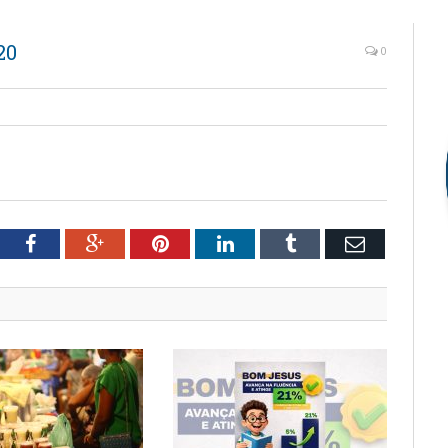
20
0
tter
Facebook
Google+
Pinterest
LinkedIn
Tumblr
Email