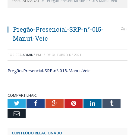
»
ESPECIALIZADA)
Pregão-Presencial-SRP-n°-015-Manut-Veic
Pregão-Presencial-SRP-n°-015-
0
Manut-Veic
POR
CR2-ADMIN5
EM
13 DE OUTUBRO DE 2021
Pregão-Presencial-SRP-n°-015-Manut-Veic
COMPARTILHAR:
Twitter
Facebook
Google+
Pinterest
LinkedIn
Tumblr
Email
CONTEÚDO RELACIONADO