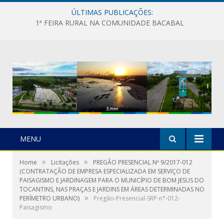
ÚLTIMAS PUBLICAÇÕES:
1ª FEIRA RURAL NA COMUNIDADE BACABAL
MENU
»
»
Home
Licitações
PREGÃO PRESENCIAL Nº 9/2017-012
(CONTRATAÇÃO DE EMPRESA ESPECIALIZADA EM SERVIÇO DE
PAISAGISMO E JARDINAGEM PARA O MUNICÍPIO DE BOM JESUS DO
TOCANTINS, NAS PRAÇAS E JARDINS EM ÁREAS DETERMINADAS NO
»
PERÍMETRO URBANO)
Pregão-Presencial-SRP-n°-012-
Paisagismo