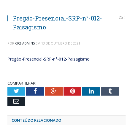
Pregão-Presencial-SRP-n°-012-
0
Paisagismo
POR
CR2-ADMIN5
EM
13 DE OUTUBRO DE 2021
Pregão-Presencial-SRP-n°-012-Paisagismo
COMPARTILHAR:
Twitter
Facebook
Google+
Pinterest
LinkedIn
Tumblr
Email
CONTEÚDO RELACIONADO