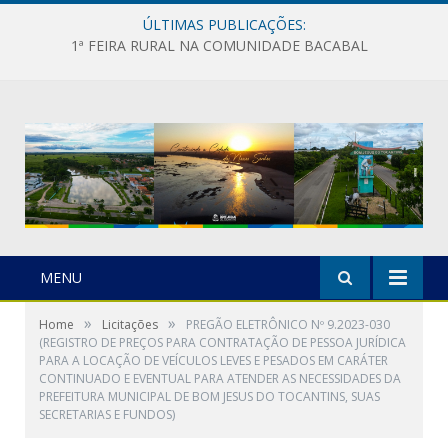
ÚLTIMAS PUBLICAÇÕES:
1ª FEIRA RURAL NA COMUNIDADE BACABAL
MENU
»
»
Home
Licitações
PREGÃO ELETRÔNICO Nº 9.2023-030
(REGISTRO DE PREÇOS PARA CONTRATAÇÃO DE PESSOA JURÍDICA
PARA A LOCAÇÃO DE VEÍCULOS LEVES E PESADOS EM CARÁTER
CONTINUADO E EVENTUAL PARA ATENDER AS NECESSIDADES DA
PREFEITURA MUNICIPAL DE BOM JESUS DO TOCANTINS, SUAS
SECRETARIAS E FUNDOS)