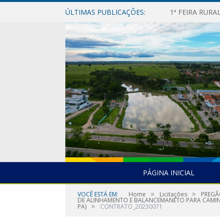
ÚLTIMAS PUBLICAÇÕES:
1ª FEIRA RUR
PÁGINA INICIAL
»
»
VOCÊ ESTÁ EM:
Home
Licitações
PREGÃ
DE ALINHAMENTO E BALANCEMANETO PARA CAMINH
»
PA)
CONTRATO_20230071