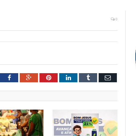
0
tter
Facebook
Google+
Pinterest
LinkedIn
Tumblr
Email