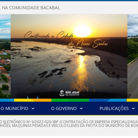
AL NA COMUNIDADE BACABAL
O MUNICÍPIO
O GOVERNO
PUBLICAÇÕES
O ELETRÔNICO Nº 9/2022-029-SRP (CONTRATAÇÃO DE EMPRESA ESPECIALIZADA
ÕES, MAQUINAS PESADAS E VEÍCULOS LEVES DA FROTA DO MUNICÍPIO DE BOM