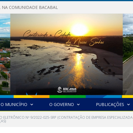
AL NA COMUNIDADE BACABAL
O MUNICÍPIO
O GOVERNO
PUBLICAÇÕES
O ELETRÔNICO Nº 9/2022-025-SRP (CONTRATAÇÃO DE EMPRESA ESPECIALIZADA
ÇAS)