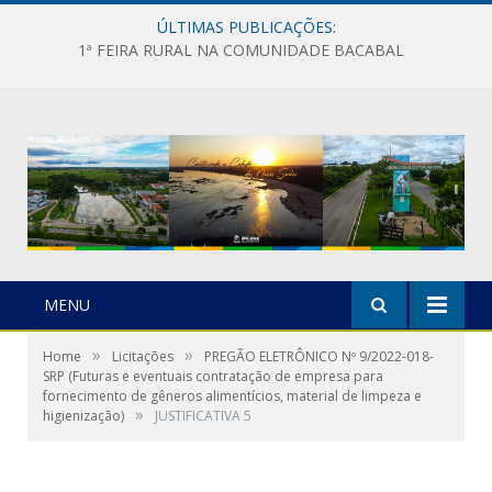
ÚLTIMAS PUBLICAÇÕES:
1ª FEIRA RURAL NA COMUNIDADE BACABAL
MENU
»
»
Home
Licitações
PREGÃO ELETRÔNICO Nº 9/2022-018-
SRP (Futuras e eventuais contratação de empresa para
fornecimento de gêneros alimentícios, material de limpeza e
»
higienização)
JUSTIFICATIVA 5