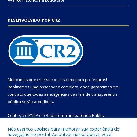
Avanço histórico na Educação!
DESENVOLVIDO POR CR2
Muito mais que
criar site
ou
sistema para prefeituras
!
Realizamos uma
assessoria
completa, onde garantimos em
contrato que todas as exigências das
leis de transparência
pública
serão atendidas.
Conheça o
PNTP
e o
Radar da Transparência Pública
Nós usamos cookies para melhorar sua experiência de
navegação no portal. Ao utilizar nosso portal, você