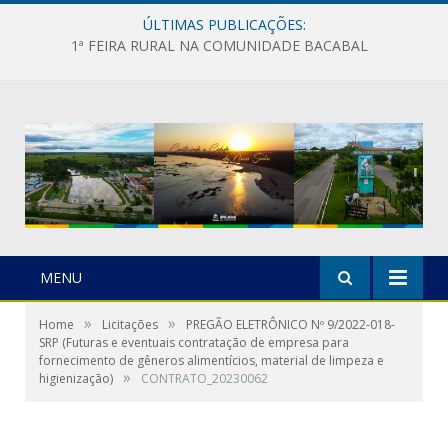
ÚLTIMAS PUBLICAÇÕES:
1ª FEIRA RURAL NA COMUNIDADE BACABAL
MENU
»
»
Home
Licitações
PREGÃO ELETRÔNICO Nº 9/2022-018-
SRP (Futuras e eventuais contratação de empresa para
fornecimento de gêneros alimentícios, material de limpeza e
»
higienização)
CONTRATO_20230062