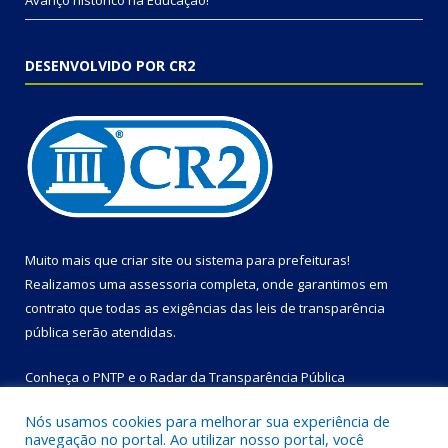
Avanço histórico na Educação!
DESENVOLVIDO POR CR2
Muito mais que
criar site
ou
sistema para prefeituras
!
Realizamos uma
assessoria
completa, onde garantimos em
contrato que todas as exigências das
leis de transparência
pública
serão atendidas.
Conheça o
PNTP
e o
Radar da Transparência Pública
Nós usamos cookies para melhorar sua experiência de
navegação no portal. Ao utilizar nosso portal, você