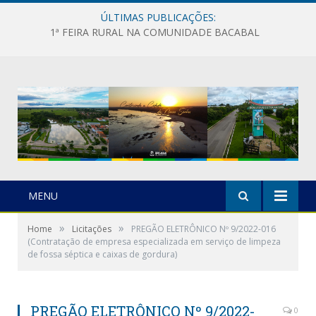
ÚLTIMAS PUBLICAÇÕES:
1ª FEIRA RURAL NA COMUNIDADE BACABAL
MENU
»
»
Home
Licitações
PREGÃO ELETRÔNICO Nº 9/2022-016
(Contratação de empresa especializada em serviço de limpeza
de fossa séptica e caixas de gordura)
PREGÃO ELETRÔNICO Nº 9/2022-
0