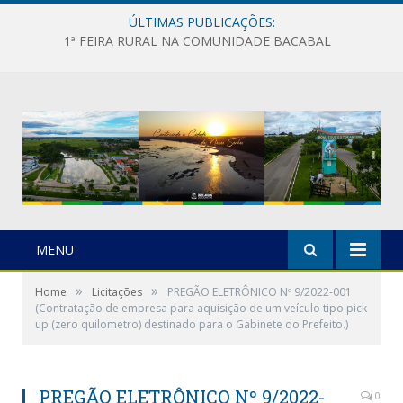
ÚLTIMAS PUBLICAÇÕES:
1ª FEIRA RURAL NA COMUNIDADE BACABAL
MENU
»
»
Home
Licitações
PREGÃO ELETRÔNICO Nº 9/2022-001
(Contratação de empresa para aquisição de um veículo tipo pick
up (zero quilometro) destinado para o Gabinete do Prefeito.)
PREGÃO ELETRÔNICO Nº 9/2022-
0