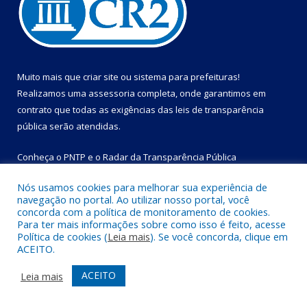
Muito mais que
criar site
ou
sistema para prefeituras
!
Realizamos uma
assessoria
completa, onde garantimos em
contrato que todas as exigências das
leis de transparência
pública
serão atendidas.
Conheça o
PNTP
e o
Radar da Transparência Pública
Nós usamos cookies para melhorar sua experiência de
navegação no portal. Ao utilizar nosso portal, você
concorda com a política de monitoramento de cookies.
Para ter mais informações sobre como isso é feito, acesse
Todos os direitos reservados a Prefeitura Municipal de Bom
Política de cookies (
Leia mais
). Se você concorda, clique em
Jesus do Tocantins.
ACEITO.
Mapa do Site
Acessar Área Administrativa
ACEITO
Leia mais
Acessar Webmail