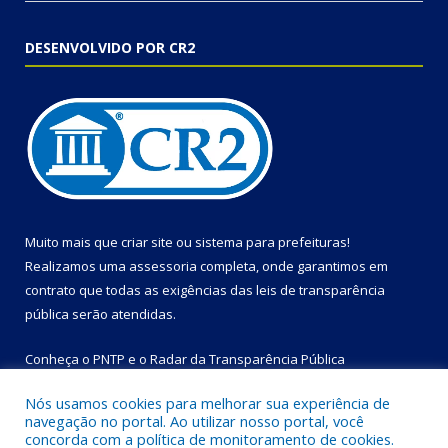
DESENVOLVIDO POR CR2
Muito mais que
criar site
ou
sistema para prefeituras
!
Realizamos uma
assessoria
completa, onde garantimos em
contrato que todas as exigências das
leis de transparência
pública
serão atendidas.
Conheça o
PNTP
e o
Radar da Transparência Pública
Nós usamos cookies para melhorar sua experiência de
navegação no portal. Ao utilizar nosso portal, você
concorda com a política de monitoramento de cookies.