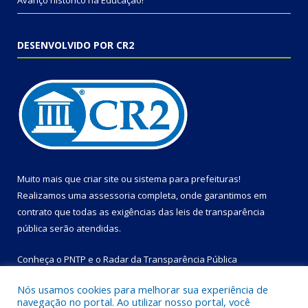
Avanço histórico na Educação!
DESENVOLVIDO POR CR2
Muito mais que
criar site
ou
sistema para prefeituras
!
Realizamos uma
assessoria
completa, onde garantimos em
contrato que todas as exigências das
leis de transparência
pública
serão atendidas.
Conheça o
PNTP
e o
Radar da Transparência Pública
Nós usamos cookies para melhorar sua experiência de
navegação no portal. Ao utilizar nosso portal, você