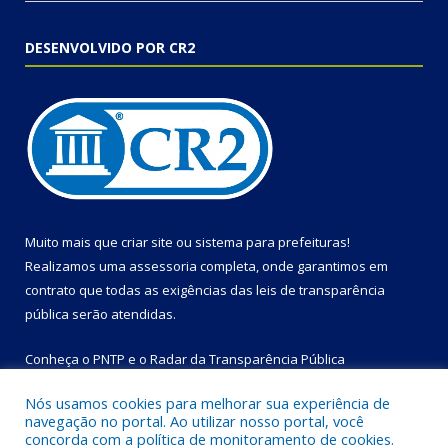
DESENVOLVIDO POR CR2
Muito mais que
criar site
ou
sistema para prefeituras
!
Realizamos uma
assessoria
completa, onde garantimos em
contrato que todas as exigências das
leis de transparência
pública
serão atendidas.
Conheça o
PNTP
e o
Radar da Transparência Pública
Nós usamos cookies para melhorar sua experiência de
navegação no portal. Ao utilizar nosso portal, você
concorda com a política de monitoramento de cookies.