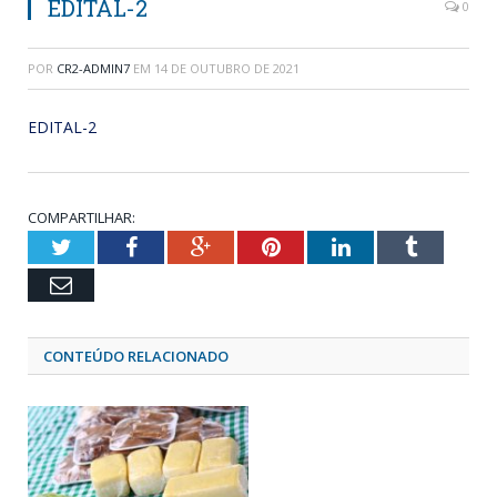
EDITAL-2
0
POR
CR2-ADMIN7
EM
14 DE OUTUBRO DE 2021
EDITAL-2
COMPARTILHAR:
Twitter
Facebook
Google+
Pinterest
LinkedIn
Tumblr
Email
CONTEÚDO RELACIONADO