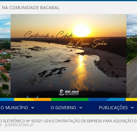
AL NA COMUNIDADE BACABAL
O MUNICÍPIO
O GOVERNO
PUBLICAÇÕES
O ELETRÔNICO Nº 9/2021-024 (CONTRATAÇÃO DE EMPRESA PARA AQUISIÇÃO D
»
JUSTIFICATIVA-21