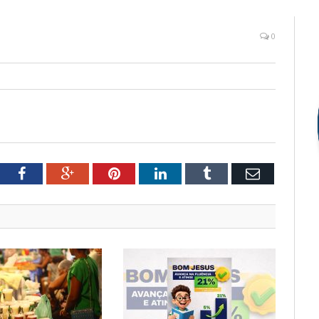
0
tter
Facebook
Google+
Pinterest
LinkedIn
Tumblr
Email